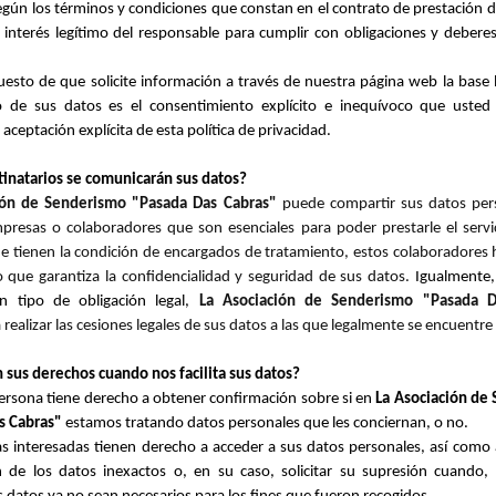
según los términos y condiciones que constan en el contrato de prestación de
 interés legítimo del responsable para cumplir con obligaciones y debere
uesto de que solicite información a través de nuestra página web la base l
o de sus datos es el consentimiento explícito e inequívoco que usted n
aceptación explícita de esta política de privacidad.
tinatarios se comunicarán sus datos?
ión de Senderismo "Pasada Das Cabras"
puede compartir sus datos per
presas o colaboradores que son esenciales para poder prestarle el serv
que tienen la condición de encargados de tratamiento, estos colaboradores 
 que garantiza la confidencialidad y seguridad de sus datos.
Igualmente,
gún tipo de obligación legal,
La Asociación de Senderismo "Pasada D
 realizar las cesiones legales de sus datos a las que legalmente se encuentre
 sus derechos cuando nos facilita sus datos?
ersona tiene derecho a obtener confirmación sobre si en
La Asociación de
s Cabras"
estamos tratando datos personales que les conciernan, o no.
s interesadas tienen derecho a acceder a sus datos personales, así como a 
ón de los datos inexactos o, en su caso, solicitar su supresión cuando,