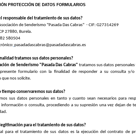
IÓN PROTECCIÓN DE DATOS FORMULARIOS
l responsable del tratamiento de sus datos?
 Asociación de Senderismo "Pasada Das Cabras" - CIF: G27314269
 CP 27880, Burela.
982 580504
trónico:
pasadadascabras@pasadadascabras.es
nalidad tratamos sus datos personales?
iación de Senderismo "Pasada Das Cabras"
tratamos sus datos personales f
 presente formulario con la finalidad de responder a su consulta y/o r
 que nos solicite.
o tiempo conservaremos sus datos?
mos sus datos personales en tanto y cuanto sean necesarios para res
e información o consulta, procediendo a su supresión una vez dejan de te
dad.
 legitimación para el tratamiento de sus datos?
gal para el tratamiento de sus datos es la ejecución del contrato de pr