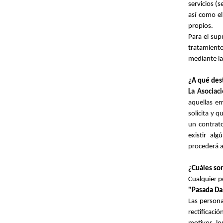
servicios (
así como el
propios.
Para el sup
tratamient
mediante la 
¿A qué des
La Asociac
aquellas em
solicita y 
un contrato
existir al
procederá a
¿Cuáles son
Cualquier p
"Pasada Da
Las persona
rectificaci