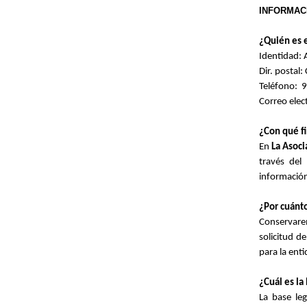
INFORMAC
¿Quién es e
Identidad:
Dir. postal:
Teléfono: 
Correo elec
¿Con qué fi
En
La Asoc
través del
información
¿Por cuánt
Conservare
solicitud d
para la enti
¿Cuál es la
La base le