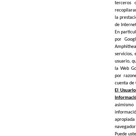
terceros 
recopilara
la prestac
de Internet
En particul
por Googl
Amphithea
servicios,
usuario, q
la Web Goo
por razon
cuenta de 
El Usuario
informaci
asimismo r
informaci
apropiada 
navegador 
Puede uste