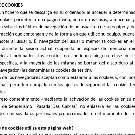
DE COOKIES
un fichero que se descarga en su ordenador al acceder a determina
ookies permiten a una página web, entre otras cosas, almacenar y
n sobre los hábitos de navegación de un usuario o de su equipo y, 
rmación que contengan y de la forma en que utilice su equipo, pueden
ocer al usuario. El navegador del usuario memoriza cookies en el
 durante la sesión actual ocupando un espacio de memoria m
ndo al ordenador. Las cookies no contienen ninguna clase de i
specífica, y la mayoría de las mismas se borran del disco duro al f
navegador (las denominadas cookies de sesión).
 de los navegadores aceptan como estándar a las cookies y, con in
mas, permiten o impiden en los ajustes de seguridad las cookies t
as.
reso consentimiento –mediante la activación de las cookies en su
n de Senderismo “Pasada Das Cabras” no enlazará en las cookies
os con sus datos personales proporcionados en el momento del reg
 de cookies utiliza esta página web?