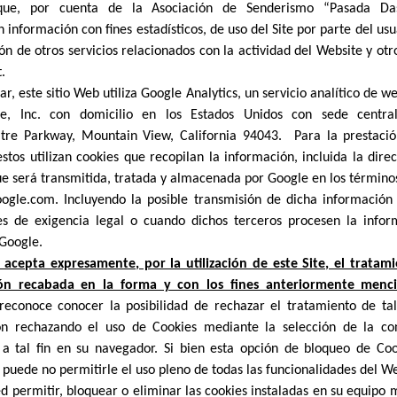
que, por cuenta de la Asociación de Senderismo “Pasada Da
n información con fines estadísticos, de uso del Site por parte del usu
ión de otros servicios relacionados con la actividad del Website y otro
.
ar, este sitio Web utiliza Google Analytics, un servicio analítico de 
e, Inc. con domicilio en los Estados Unidos con sede centr
tre Parkway, Mountain View, California 94043. Para la prestació
 estos utilizan cookies que recopilan la información, incluida la direc
ue será transmitida, tratada y almacenada por Google en los términos
gle.com. Incluyendo la posible transmisión de dicha información 
es de exigencia legal o cuando dichos terceros procesen la infor
Google.
 acepta expresamente, por la utilización de este Site, el tratam
ón recabada en la forma y con los fines anteriormente menc
econoce conocer la posibilidad de rechazar el tratamiento de tal
ón rechazando el uso de Cookies mediante la selección de la con
a tal fin en su navegador. Si bien esta opción de bloqueo de Coo
puede no permitirle el uso pleno de todas las funcionalidades del We
d permitir, bloquear o eliminar las cookies instaladas en su equipo 