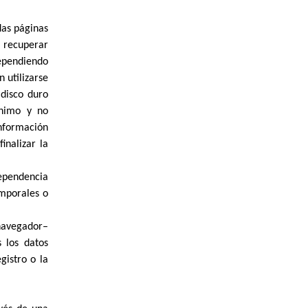
das páginas
 recuperar
dependiendo
 utilizarse
 disco duro
ínimo y no
nformación
inalizar la
dependencia
emporales o
 navegador–
 los datos
istro o la