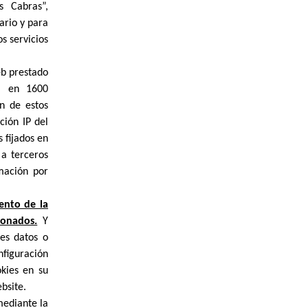
s Cabras”,
ario y para
s servicios
web prestado
al en 1600
n de estos
ción IP del
 fijados en
a terceros
mación por
iento de la
ionados.
Y
es datos o
figuración
kies en su
bsite.
mediante la