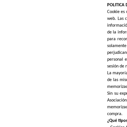
POLITICA 
Cookie es 
web. Las c
informació
de la info
para recon
solamente
perjudica
personal e
sesión de 
La mayoría
de las mis
memorizad
Sin su exp
Asociació
memorizad
compra.
¿Qué tipos