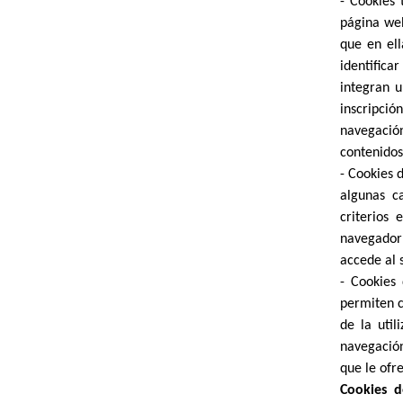
- Cookies 
página web
que en ell
identifica
integran u
inscripció
navegació
contenidos
- Cookies 
algunas c
criterios
navegador 
accede al s
- Cookies 
permiten c
de la util
navegación
que le ofr
Cookies d