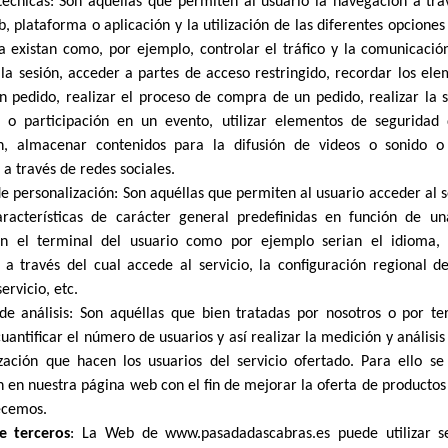
técnicas: Son aquéllas que permiten al usuario la navegación a tr
, plataforma o aplicación y la utilización de las diferentes opciones 
a existan como, por ejemplo, controlar el tráfico y la comunicació
r la sesión, acceder a partes de acceso restringido, recordar los el
n pedido, realizar el proceso de compra de un pedido, realizar la s
n o participación en un evento, utilizar elementos de seguridad 
n, almacenar contenidos para la difusión de videos o sonido o
 a través de redes sociales.
de personalización: Son aquéllas que permiten al usuario acceder al s
aracterísticas de carácter general predefinidas en función de un
 en el terminal del usuario como por ejemplo serian el idioma, 
a través del cual accede al servicio, la configuración regional 
ervicio, etc.
de análisis: Son aquéllas que bien tratadas por nosotros o por te
uantificar el número de usuarios y así realizar la medición y análisis 
ización que hacen los usuarios del servicio ofertado. Para ello se
 en nuestra página web con el fin de mejorar la oferta de productos 
ecemos.
e terceros
: La Web de www.pasadadascabras.es puede utilizar se